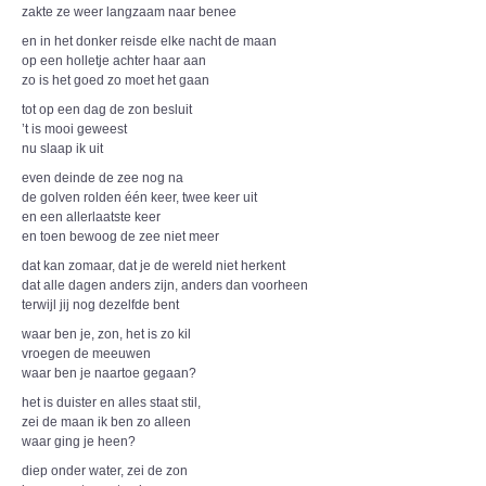
zakte ze weer langzaam naar benee
en in het donker reisde elke nacht de maan
op een holletje achter haar aan
zo is het goed zo moet het gaan
tot op een dag de zon besluit
’t is mooi geweest
nu slaap ik uit
even deinde de zee nog na
de golven rolden één keer, twee keer uit
en een allerlaatste keer
en toen bewoog de zee niet meer
dat kan zomaar, dat je de wereld niet herkent
dat alle dagen anders zijn, anders dan voorheen
terwijl jij nog dezelfde bent
waar ben je, zon, het is zo kil
vroegen de meeuwen
waar ben je naartoe gegaan?
het is duister en alles staat stil,
zei de maan ik ben zo alleen
waar ging je heen?
diep onder water, zei de zon