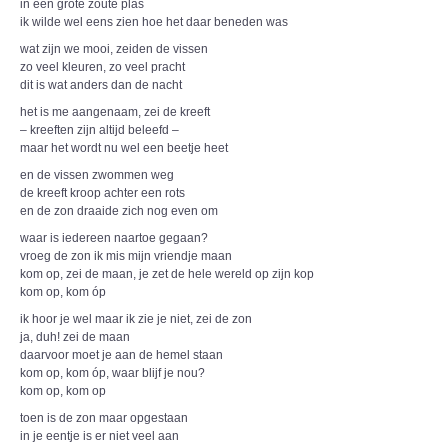
in een grote zoute plas
ik wilde wel eens zien hoe het daar beneden was
wat zijn we mooi, zeiden de vissen
zo veel kleuren, zo veel pracht
dit is wat anders dan de nacht
het is me aangenaam, zei de kreeft
– kreeften zijn altijd beleefd –
maar het wordt nu wel een beetje heet
en de vissen zwommen weg
de kreeft kroop achter een rots
en de zon draaide zich nog even om
waar is iedereen naartoe gegaan?
vroeg de zon ik mis mijn vriendje maan
kom op, zei de maan, je zet de hele wereld op zijn kop
kom op, kom óp
ik hoor je wel maar ik zie je niet, zei de zon
ja, duh! zei de maan
daarvoor moet je aan de hemel staan
kom op, kom óp, waar blijf je nou?
kom op, kom op
toen is de zon maar opgestaan
in je eentje is er niet veel aan