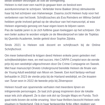
beide boeken verzorgde ze ook de vormgeving.
Heleen is niet over een nacht ijs gegaan toen ze besloot een
avonturenroman te schrijven. Vertelster Irene Bakker (Irina) stimuleerde
haar bij het schrijven van
Halverwege
. Daarna zocht Heleen hulp voor het
verbeteren van het boek. Schrijfcoaches als Eva Reinders en Wilma Geldof
hebben grote invloed gehad op de structuur van het manuscript, al was
Heleen eigenwijs genoeg om haar eigen koers te blijven varen.
Pas de laatste jaren is ze zich fulltime gaan toeleggen op het schrijven. Om
een beter auteur te worden volgde ze de Meesterproef en later de Topklas
bij Querido Academie, beide geleid door Sophie Zijlstra.
Sinds 2021 is Heleen ook docent en schrijfcoach bij de Online
Schrijfschool.
Om meer bekendheid te krijgen deed Heleen enkele jaren geleden met
schrijfwedstrijden mee, en met succes.
Het CARPA Complot
won de eerste
prijs bij een wedstrijd uitgeschreven door De Crime Compagnie en Sweek.
Met haar manuscript
Orvieto Underground
bereikte Heleen de finale van
de Young Adult wedstrijd van Moon en Sweek. Een kort fantasy-verhaal
behaalde in 2023 de vierde prijs bij de Harland wedstrijd, en
De kraaien
van Turan
won in 2022 de tweede prijs bij Zilverspoor.
Heleen houdt van spannende verhalen met meerdere lijnen en
intrigerende personages. Ze laat zich graag inspireren door de lokatie
waar iets zich afspeelt. Ze is dan ook dol op Google Maps en Funda. Toch
gaat niets boven de echte ervaring. Voor haar thrillers bezocht Heleen vele
plaatsen in Nederland. Ook in haar fantasierijke fictie zitten stukken van