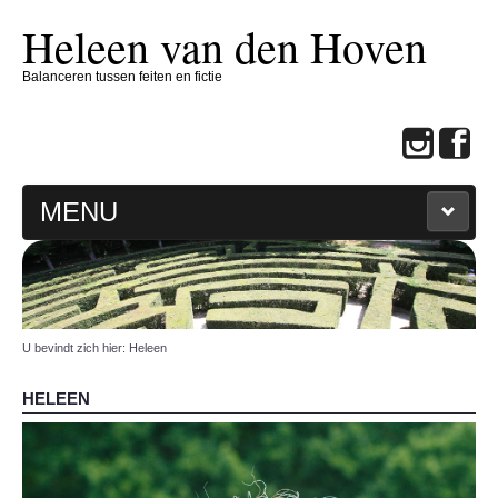
Heleen van den Hoven
Balanceren tussen feiten en fictie
MENU
THUIS
HELEEN
U bevindt zich hier:
Heleen
BOEKEN
HELEEN
SCHRIJFCOACH
CONTACT